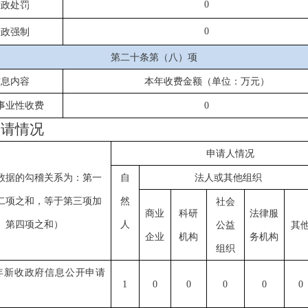
0
行政处罚
0
行政强制
第二十条第（八）项
信息内容
本年收费金额（单位：万元）
事业性收费
0
申请情况
申请人情况
数据的勾稽关系为：第一
自
法人或其他组织
二项之和，等于第三项加
然
社会
商业
科研
法律服
第四项之和）
人
公益
其
企业
机构
务机构
组织
年新收政府信息公开申请
1
0
0
0
0
0