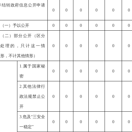
年结转政府信息公开申请
0
0
0
0
0
0
（一）予以公开
0
0
0
0
0
0
（二）部分公开（区分
处理的，只计这一情
0
0
0
0
0
0
形，不计其他情形）
1.属于国家秘
0
0
0
0
0
0
密
2.其他法律行
政法规禁止公
0
0
0
0
0
0
开
3.危及“三安全
0
0
0
0
0
0
一稳定”