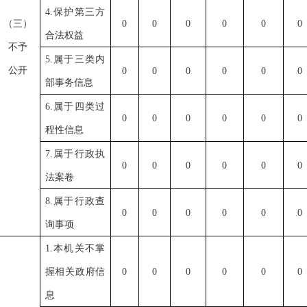
4.保护第三方
（三）
0
0
0
0
0
0
合法权益
不予
5.属于三类内
公开
0
0
0
0
0
0
部事务信息
6.属于四类过
0
0
0
0
0
0
程性信息
7.属于行政执
0
0
0
0
0
0
法案卷
8.属于行政查
0
0
0
0
0
0
询事项
1.本机关不掌
握相关政府信
0
0
0
0
0
0
息