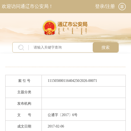
欢迎访问通辽市公安局！
登录/注册
搜索
当前位置：
首页
>
政务公开
>
政府信息公开
>
法
定主动公开内容
>
政策文件
索 引 号
111505000116404250/2026-00071
主题分类
发布机构
文 号
公通字〔2017〕6号
成文日期
2017-02-06