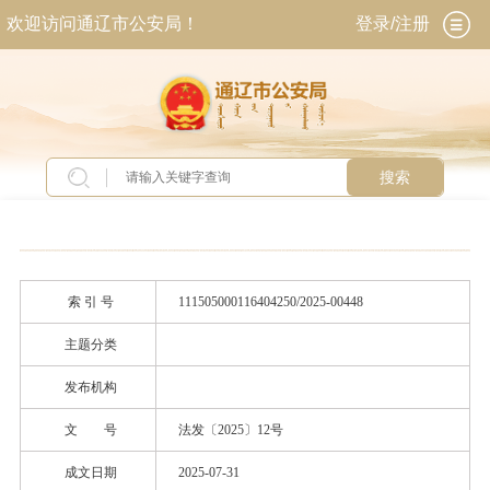
欢迎访问通辽市公安局！
登录/注册
搜索
当前位置：
首页
>
政务公开
>
政府信息公开
>
法
定主动公开内容
>
政策文件
索 引 号
111505000116404250/2025-00448
主题分类
发布机构
文 号
法发〔2025〕12号
成文日期
2025-07-31