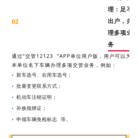
理：足不
出户，办
02
理多项业
务
通过“
交管12123
”APP单位用户版，用户可以为
本单位名下车辆办理多项交管业务，例如：
•
新车选号、在用车选号；
•
批量变更联系方式；
•
机动车注销证明；
•
补换领牌证；
•
申领车辆
免检标志
等。