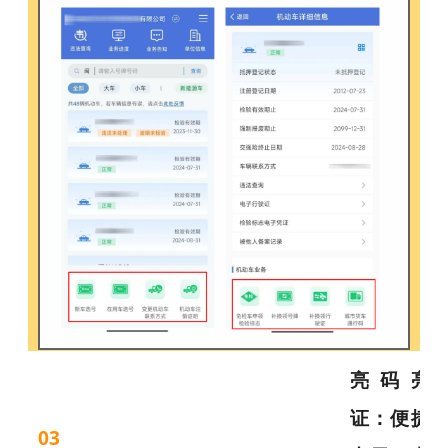
亮码亮
证：便捷
03