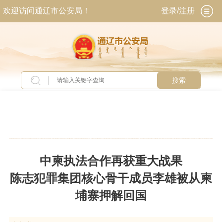
欢迎访问通辽市公安局！
登录/注册
搜索
当前位置：
首页
>
新闻中心
>
全国要闻
中柬执法合作再获重大战果
陈志犯罪集团核心骨干成员李雄被从柬
埔寨押解回国