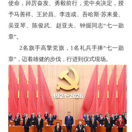
使命，踔厉奋发、勇毅前行，党中央决定，授
予马善祥、王於昌、李连成、吾哈斯·苏来曼、
吴亚琴、陈俊武、赵亚夫、钟掘同志“七一勋
章”。
2名旗手高擎党旗，1名礼兵手捧“七一勋
章”，迈着雄健的步伐，行进到仪式现场。