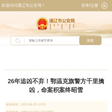
欢迎访问通辽市公安局！
登录/注册
搜索
当前位置：
首页
>
新闻中心
>
全区警务动态
26年追凶不弃！鄂温克旗警方千里擒
凶，命案积案终昭雪
发布时间：
2025-06-05 10:29
信息来源：
内蒙古自治区公安厅网站