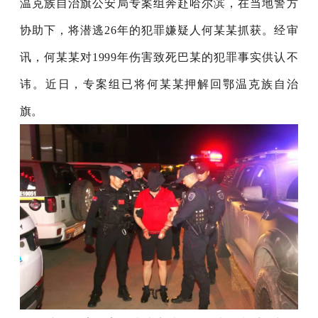
温克族自治旗公安局专案组奔赴哈尔滨，在当地警方
协助下，将潜逃26年的犯罪嫌疑人何某某抓获。经审
讯，何某某对1999年伤害致死巴某的犯罪事实供认不
讳。近日，专案组已将何某某押解回鄂温克族自治
旗。