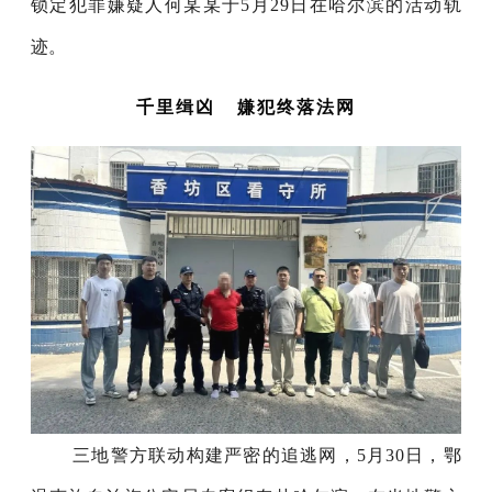
锁定犯罪嫌疑人何某某于5月29日在哈尔滨的活动轨
迹。
千里缉凶 嫌犯终落法网
三地警方联动构建严密的追逃网，5月30日，鄂