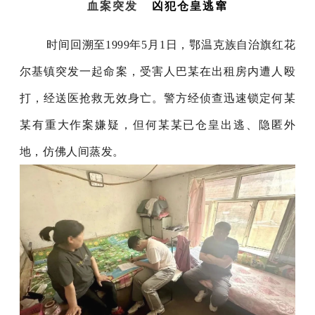
血案突发
凶犯仓皇逃窜
时间回溯至1999年5月1日，鄂温克族自治旗红花
尔基镇突发一起命案，受害人巴某在出租房内遭人殴
打，经送医抢救无效身亡。警方经侦查迅速锁定何某
某有重大作案嫌疑，但何某某已仓皇出逃、隐匿外
地，仿佛人间蒸发。