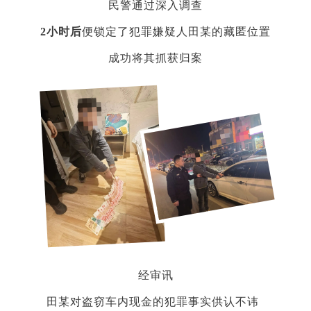
民警通过深入调查
2小时后
便锁定了犯罪嫌疑人田某的藏匿位置
成功将其抓获归案
经审讯
田某对盗窃车内现金的犯罪事实供认不讳