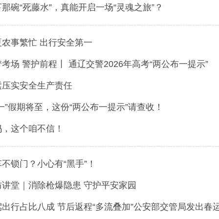
那碗“死藤水”，真能开启一场“灵魂之旅”？
夏农事繁忙 出行安全第一
考场 警护前程丨 通辽交警2026年高考“两公布一提示”
紧压实安全生产责任
一”假期将至，这份“两公布一提示”请查收！
妈，这个咱不信！
车不锁门？小心有“黑手”！
防讲堂｜消除枪爆隐患 守护平安家园
驾出行占比八成 节后返程“多流叠加”公安部交管局发出春