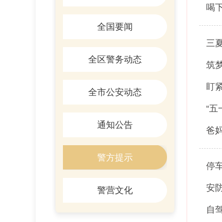
喝下
全国要闻
三
全区警务动态
筑梦
盯
全市公安动态
“五
通知公告
爸
警方提示
停
安
警营文化
自