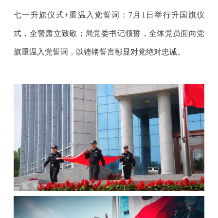
七一升旗仪式+重温入党誓词：7月1日举行升国旗仪
式，全警肃立致敬；局党委书记领誓，全体党员面向党
旗重温入党誓词，以铿锵誓言彰显对党绝对忠诚。