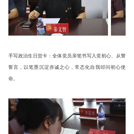
手写政治生日贺卡：全体党员亲笔书写入党初心、从警
誓言，以笔墨沉淀赤诚之心，常态化自我叩问初心使
命。