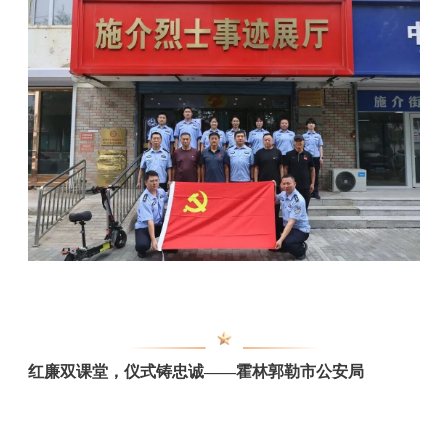
红廉双课堂，仪式铸忠诚——霍林郭勒市公安局