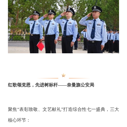
红歌颂党恩，先进树标杆——奈曼旗公安局
聚焦“表彰致敬、文艺献礼”打造综合性七一盛典，三大
核心环节：