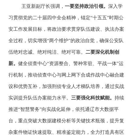
王亚新副厅长强调，
一要
坚持政治引领
。
深入学
习贯彻
党的二十届四中全会精神，
锚定“十五五”时期公
安工作发展目标，将政治要求贯穿队伍建设、执法办案
全过程，切实
增强“两个维护”的政治自觉，
确保公安队
伍绝对忠诚、绝对纯洁、绝对可靠。
二要深化机制创
新。
健全侦查中心“资源整合、警种常驻、平战一体”运
行机制，
推动侦查中心与网上网下合成作战中心融合建
设和优势互补，
加强刑侦专业人才梯队培养，通过实战
实训提升队伍
办案能力水平
。
三要强化科技赋能。
持续
推进“智慧警务”向实战化延伸，依托通辽市大数据平
台，重点突破大数据建模分析等关键技术瓶颈，提升复
杂案件物证快速提取、精准鉴定能力，全力打造具有区