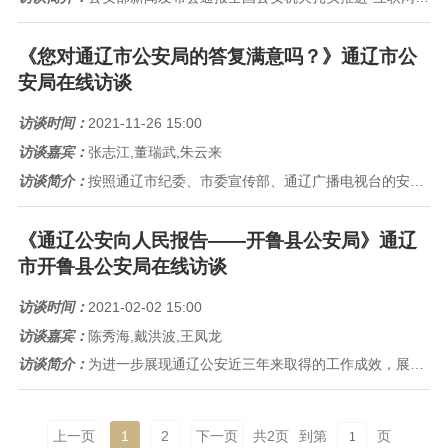
《您对通辽市公安局的答复满意吗？》通辽市公
安局在线访谈
访谈时间：
2021-11-26 15:00
访谈嘉宾：
张志江,董瑞武,朱云来
访谈简介：
按照通辽市纪委、市委宣传部、通辽广播电视台的安排，2021年11月26日《行风热线》的上线单位是通辽市公安局，通辽市公安...
《通辽公安向人民报告——开鲁县公安局》通辽
市开鲁县公安局在线访谈
访谈时间：
2021-02-02 15:00
访谈嘉宾：
陈秀海,戴洪波,王凤龙
访谈简介：
为进一步展现通辽公安近三年来取得的工作成效，展示全市公安队伍“四铁”形象，提振全市公安民警争一流、站前列“精气神”，通辽...
上一页
1
2
下一页
共
2
页
到第
页